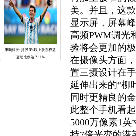
美。并且，这款vi
显示屏，屏幕峰值
高频PWM调光
验将会更加的极
康鹏科技: 持股 5%以上股东权益
在摄像头方面，这
变动比例达 2.11%
置三摄设计在手
延伸出来的“柳
同时更精良的金
此整个手机看起
5000万像素1
持7倍光变的潜