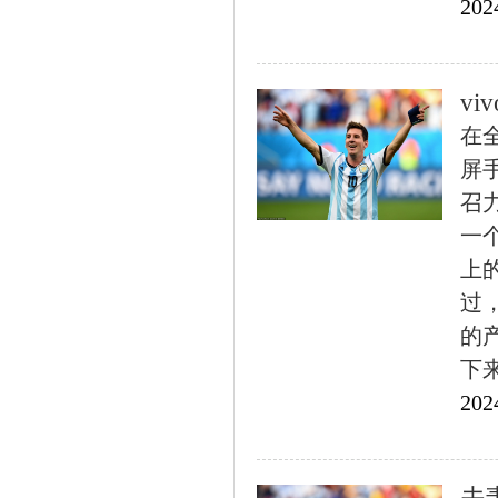
202
v
在
屏
召
一
上
过
的产
下来我
202