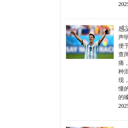
202
感
声
便
查
痛
种
现
懂
的嗓
202