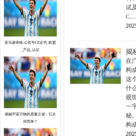
试
C....
202
亚马逊审核-公告号CE证书_欧盟
_产品_认证
揭
在
构
这
什
观
一
揭秘宇宙万物的质量之谜：它从
秘
何而来？
构成
202