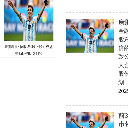
康
金融
股
康鹏科技: 持股 5%以上股东权益
倍
变动比例达 2.11%
致
人合
股份
划，
202
前
市