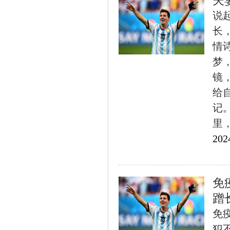
夫
说
长
情
梦
镜
给
记。
里，写
202
免
蹭
免
犯