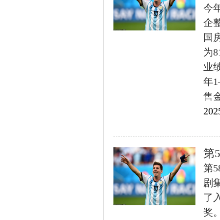
今
企
国
为8
业
年
售金
202
第
第
剧
了
奖。.