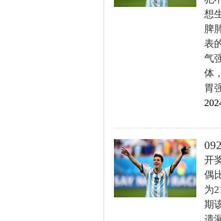
想
脾
表
气
体
胃强
202
0
开奖
偶
为
期
遗