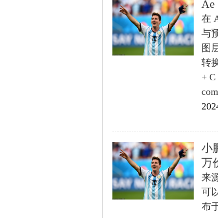
A
在
与
图
转换
+ C
co
202
小
万
来源
可
布于